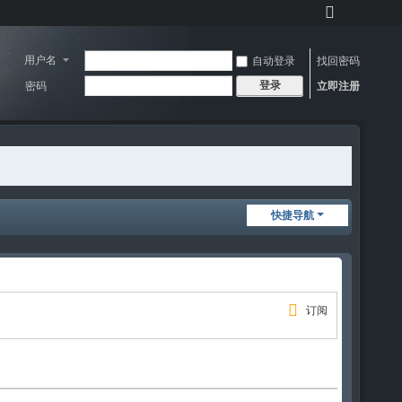
切
换
到
用户名
自动登录
找回密码
宽
登录
密码
立即注册
版
快捷导航
订阅