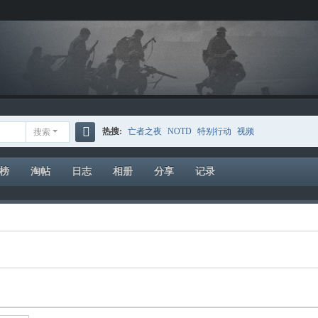
热搜:
亡者之夜
NOTD
特别行动
视频
搜索
搜
索
榜
淘帖
日志
相册
分享
记录