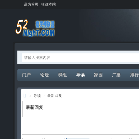
设为首页
收藏本站
门户
论坛
群组
导读
家园
广播
排行
»
导读
›
最新回复
夜
最新回复
天
使
发新帖
联