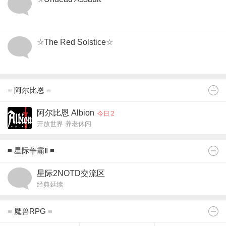
点击重新加载
不死突袭 Undead Assault
☆The Red Solstice☆
『不死突袭2 2.0新图发布，下载点我』
亡者之夜独立网络版游戏TRS
≡ 阿尔比恩 ≡
欢迎常驻YY13209469
阿尔比恩 Albion
今日 2
开放世界 养老休闲
≡ 星际争霸Ⅱ ≡
星际2NOTD交流区
经典延续
≡ 魔兽RPG ≡