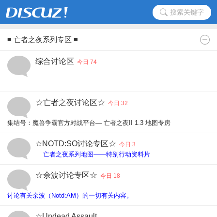
搜索关键字
≡ 亡者之夜系列专区 ≡
综合讨论区
今日 74
☆亡者之夜讨论区☆
☆☆☆点击下载亡者之夜：末冬地图☆☆☆
今日 32
集结号：魔兽争霸官方对战平台— 亡者之夜II 1.3 地图专房
☆NOTD:SO讨论专区☆
点击下载1.3纪念版Night of the Dead II v1.3 special
今日 3
亡者之夜系列地图——特别行动资料片
Night Of The Dead-Special Ops(Operations)
集结号：魔兽争霸官方对战平—特别行动地图专房,玩家QQ群：424925760,要找队伍和玩家群这里有火热激情的粉.具体游玩地址查找方式-- 登录平台以后: RPG专区-游戏大厅-搜索亡者之夜特别行动.当前平台内置SO版本V1.12K
☆余波讨论专区☆
今日 18
讨论有关余波（Notd:AM）的一切有关内容。
集结号：魔兽争霸官方对战平台— 亡者之夜：余波地图专房
（此版本可支持魔兽1.26及1.27版本建主）
☆Undead Assault
点击下载余波最新中文版NOTD Aftermath 1.5d Beta 8 CN