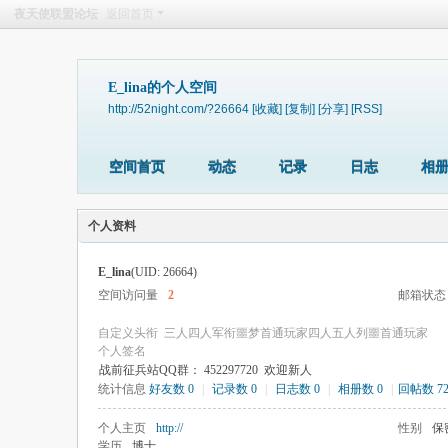
夜天使联盟论坛
返回首页
E_lina的个人空间
http://52night.com/?26664
[收藏]
[复制]
[分享]
[RSS]
空间首页
动态
记录
日志
相
个人资料
E_lina
(UID: 26664)
空间访问量
2
邮箱状态
自定义头衔
三人四人军衔噩梦首通玩家四人五人列噩首通玩家
个人签名
战前征兵站QQ群： 452297720 欢迎新人
统计信息
好友数 0
|
记录数 0
|
日志数 0
|
相册数 0
|
回帖数 7
个人主页
http://
性别
保
学历
博士