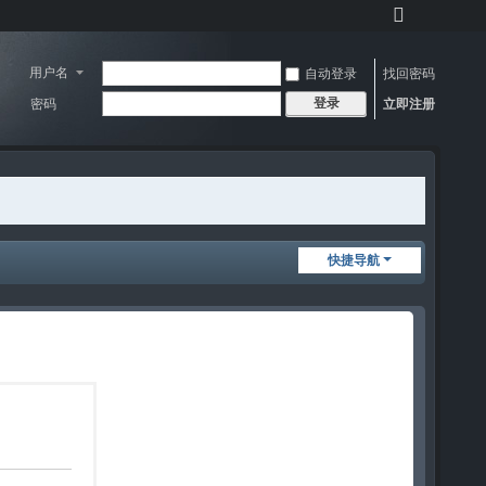
切
换
到
用户名
自动登录
找回密码
宽
登录
密码
立即注册
版
快捷导航