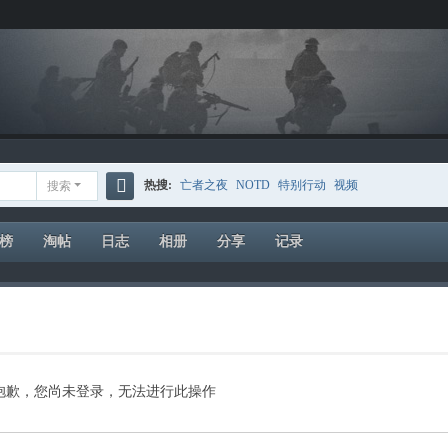
热搜:
亡者之夜
NOTD
特别行动
视频
搜索
搜
索
榜
淘帖
日志
相册
分享
记录
抱歉，您尚未登录，无法进行此操作