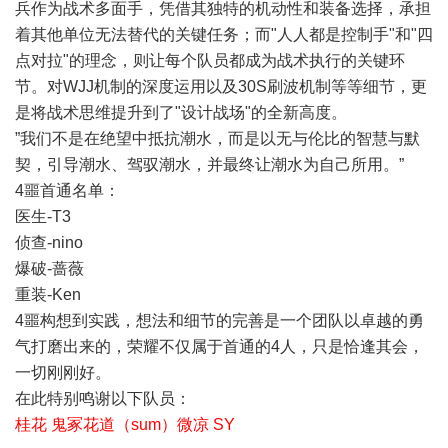
兵作为战术多面手，凭借其独特的机动性和装备选择，承担
着其他单位无法替代的关键任务；而"人人都是控制手"和"四
点对拉"的理念，则让每个队员都成为战术执行的关键环
节。对WJJ机制的深度运用以及30S刷波机制等等细节，更
是将战术思维提升到了"设计战场"的全新高度。
”我们不是在绝望中抵抗潮水，而是以无与伦比的智慧与默
契，引导潮水、驾驭潮水，并最终让潮水为自己所用。”
4噩首通名单：
医生-T3
侦查-nino
爆破-蔷薇
重装-Ken
4噩构想到实践，想法和细节的完善是一个团队以卓越的勇
气打磨出来的，荣耀不仅属于首通的4人，只是恰逢其会，
一切刚刚好。
在此特别鸣谢以下队员：
桂花 鬼冢花道（sum）微凉 SY