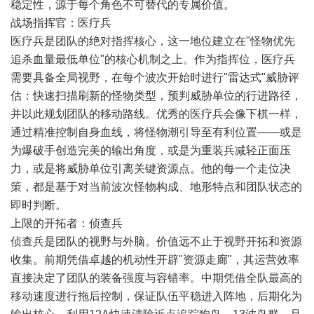
稳定性，源于每个角色不可替代的专属价值。
战场指挥官：医疗兵
医疗兵是团队的绝对指挥核心，这一地位建立在"怪物优先
追杀血量最低单位"的核心机制之上。作为指挥位，医疗兵
需要具备全局视野，在每个波次开始时进行"雷达式"威胁评
估：快速扫描刷新的怪物类型，预判威胁单位的行进路径，
并以此规划团队的移动路线。优秀的医疗兵会像下棋一样，
通过精准控制自身血线，将怪物潮引导至有利位置——或是
为爆破手创造完美的输出角度，或是为重装兵减轻正面压
力，或是将威胁单位引离关键资源点。他的每一个走位决
策，都是基于对当前波次怪物构成、地形特点和团队状态的
即时判断。
上限的开拓者：侦查兵
侦查兵是团队的视野与外脑。价值远不止于视野开拓和资源
收集。前期凭借卓越的机动性开辟"资源走廊"，其运营效率
直接决定了团队的装备强度与容错率。中期凭借全队最高的
移动速度进行拖后控制，保证队伍平稳进入阵地，后期化为