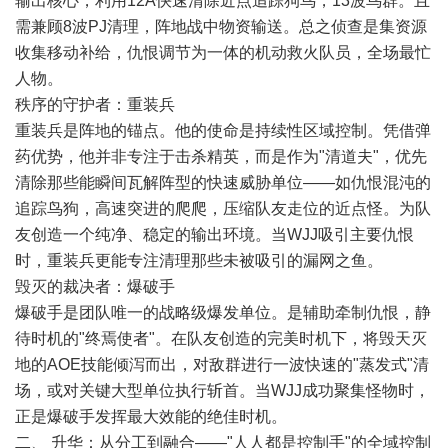
输出核心，利用12A快速清除近点追踪狗鸟，13波鸟群。且
需兼顾8波PJ清理，阵地战中物资输送。总之侦查是集资源
收集移动补给，仇恨调节为一体的机动救火队员，全场最忙
人物。
秩序的守护者：重装兵
重装兵是阵地的锚点。他的使命是持续性区域控制。凭借弹
药优势，他并非专注于击杀精英，而是作为"清道夫"，优先
清除那些能瞬间瓦解阵型的快速威胁单位——如仇恨混沌的
追踪鸟狗，高速突进的爬爬，压缩队友走位的近点怪。为队
友创造一个纯净、稳定的输出环境。当WJJ吸引主要仇恨
时，重装兵更能专注清理那些未被吸引的漏网之鱼。
毁灭的裁决者：爆破手
爆破手是团队唯一的战略级爆发单位。是辅助牵制仇恨，静
待时机的"终焉使者"。在队友创造的完美时机下，将毁天灭
地的AOE技能倾泻而出，对敌群进行一波快速的"蒸发式"清
场，或对关键大型单位执行斩首。当WJJ成功聚集怪物时，
正是爆破手发挥最大效能的绝佳时机。
二、 升华：从分工到融合——"人人都是控制手"的全域控制