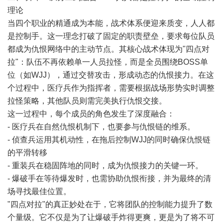
理论
当四个职业的精通成为本能，战术体系便迎来质变，人人都
是控制手。这一理念打破了固定的职责壁垒，要求每位队员
都成为仇恨网络中的主动节点。其核心战术体现为"四点对
拉"：队伍不再依赖单一人员拉怪，而是全员围绕BOSS单
位（如WJJ），通过交替攻击，形成动态的仇恨接力。在这
个过程中，医疗兵作为指挥者，需要根据战场形势实时调整
拉怪策略，其他队员则需完美执行仇恨交接。
这一过程中，每个成员的角色发生了深度融合：
- 医疗兵在自然仇恨机制下，也要参与仇恨链的维系。
- 侦查兵运用其机动性，在拖后控制WJJ的同时确保仇恨链
的平滑转移
- 重装兵在稳固阵地的同时，成为仇恨接力的关键一环。
- 爆破手在等待爆发时，也需协助仇恨衔接，并为最终的清
场寻找最佳位置。
"四点对拉"的真正妙处在于，它将团队的控制能力提升了数
个量级。它不仅是为了让爆破手炸得更爽，更是为了将不可