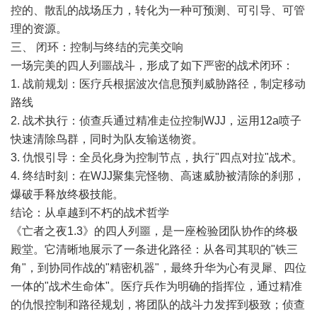
控的、散乱的战场压力，转化为一种可预测、可引导、可管
理的资源。
三、 闭环：控制与终结的完美交响
一场完美的四人列噩战斗，形成了如下严密的战术闭环：
1. 战前规划：医疗兵根据波次信息预判威胁路径，制定移动
路线
2. 战术执行：侦查兵通过精准走位控制WJJ，运用12a喷子
快速清除鸟群，同时为队友输送物资。
3. 仇恨引导：全员化身为控制节点，执行"四点对拉"战术。
4. 终结时刻：在WJJ聚集完怪物、高速威胁被清除的刹那，
爆破手释放终极技能。
结论：从卓越到不朽的战术哲学
《亡者之夜1.3》的四人列噩，是一座检验团队协作的终极
殿堂。它清晰地展示了一条进化路径：从各司其职的"铁三
角"，到协同作战的"精密机器"，最终升华为心有灵犀、四位
一体的"战术生命体"。医疗兵作为明确的指挥位，通过精准
的仇恨控制和路径规划，将团队的战斗力发挥到极致；侦查