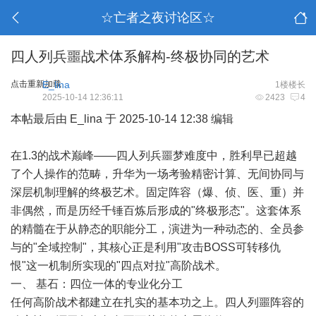
☆亡者之夜讨论区☆
四人列兵噩战术体系解构-终极协同的艺术
点击重新加载
E_lina
1楼楼长
2025-10-14 12:36:11
2423
4
本帖最后由 E_lina 于 2025-10-14 12:38 编辑
在1.3的战术巅峰——四人列兵噩梦难度中，胜利早已超越
了个人操作的范畴，升华为一场考验精密计算、无间协同与
深层机制理解的终极艺术。固定阵容（爆、侦、医、重）并
非偶然，而是历经千锤百炼后形成的"终极形态"。这套体系
的精髓在于从静态的职能分工，演进为一种动态的、全员参
与的"全域控制"，其核心正是利用"攻击BOSS可转移仇
恨"这一机制所实现的"四点对拉"高阶战术。
一、 基石：四位一体的专业化分工
任何高阶战术都建立在扎实的基本功之上。四人列噩阵容的