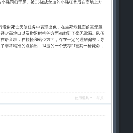
方小强同归于尽。被TS烧成丝血的小强狂暴后在高地上方
。
行发射死亡天使任务中表现出色，在生死危机面前毫无胆
连锁封高地口以及撤退时机等方面都做到了毫无纰漏。队伍
有在语音群，在拉怪和站位方面，存在一定的理解偏差，导
非常精准的点输出，14波的一个残存PJ被其一枪毙命，
使用道具
举报