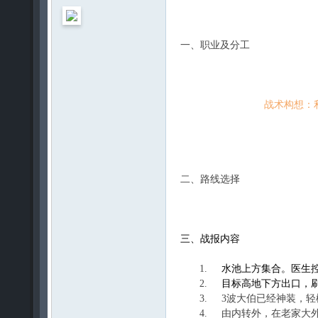
盟
论
坛
一、职业及分工
战术构想：
二、路线选择
三、战报内容
水池上方集合。医生控
目标高地下方出口，刷
3波大伯已经神装，轻
由内转外，在老家大外路