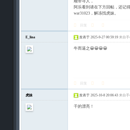
顺带寻人，
阿乐看到请在下方回帖，还记
war31023，解冻找虎妹。
回复
E_lina
发表于 2025-9-27 00:59:19
来自手
牛而逼之😀😀😀😀
回复
虎妹
发表于 2025-10-8 20:06:43
来自手
干的漂亮！