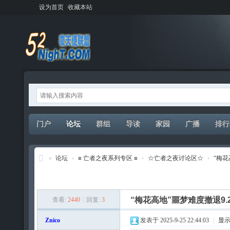
设为首页
收藏本站
门户
论坛
群组
导读
家园
广播
排行
»
论坛
›
≡ 亡者之夜系列专区 ≡
›
☆亡者之夜讨论区☆
›
“梅花
夜
发新帖
天
“梅花高地”噩梦难度撤退9.
查看:
2440
|
回复:
3
使
联
Znico
发表于 2025-9-25 22:44:03
|
显