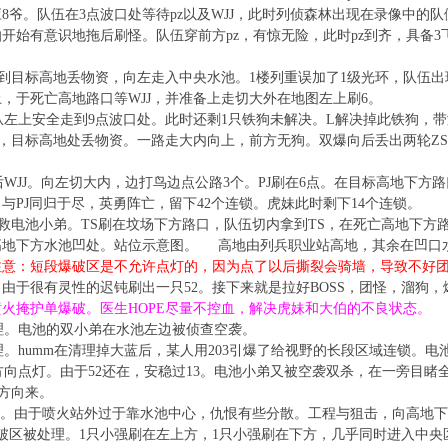
8爷。队伍在3点波口处等待pz以及WJJ，此时列侦森林出现在录像中的队
开始有意识地拖后刷怪。队伍穿前方pz，有惊无险，此时pz到齐，具备3飞
目标高地丢物资，向左走入中央水池。1楼列重误加了1级光环，队伍出现
，于死亡高地路口等WJJ，并准备上走切大外在地图左上刷6。
左上安全走到9点波口处。此时还剩1只铁狗未解决。L解决掉此铁狗，带
，目标高地处丢物资。一路走大内向上，前方无狗。双爆向后丢出两轮ZS
。
WJJ。向左切大内，边打鸟边点公路3个。PJ刷在6点。在目标高地下方
与PJ同归于尽，英勇阵亡，留下42个连锁。虎妹此时剩下14个连锁。
电池小弟。TS刷在坟场下方路口，队伍切内拿到TS，在死亡高地下方路
高地下方水池凹处。站位示意图。 高地由列兵职业站高地，其余在凹口
注意：短段爆破区是不允许点灯的，因为点了以后撕裂会骑墙，导致不好
，由于很有灵性的迟钝刷出一只52。接下来就是拉好BOSS，团怪，溜狗
火掩护单爆破。医生HOPE尽量不控血，解决虎妹和大伯的不良状态。
。电池的双小弟在水池左边被侦查空袭。
humm在清理掉大蓝后，某人用203引爆了给视野的长段区域连锁。电
点灯。由于52还在，安稳过13。电池小弟又被空袭双杀，在一旁目睹
方向来。
。由于喷火站外过于靠水池中心，仇恨有些分散。工程与狙击，向高地下
破区被处理。1只小强刷在左上方，1只小强刷在下方，几乎同时进入中央