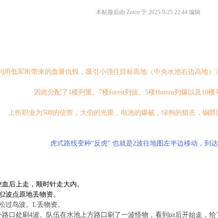
本帖最后由 Znico 于 2025-9-25 22:44 编辑
利用低军衔带来的血量仇恨，吸引小强往目标高地（中央水池右边高地）
因此分配了1楼列重、7楼forest列侦、5楼Humm列爆以及10
上衔职业为508的侦查，大伯的光重，电池的爆破，绿狗的狙击，铜爵
虎式路线变种“反虎” 也就是2波往地图左半边移动，到达
血后上走，顺时针走大内。
2波点原地丢物资。
松过鸟波。L丢物资。
口处刷4波。队伍在水池上方路口刷了一波怪物，看到pz后开始走，给