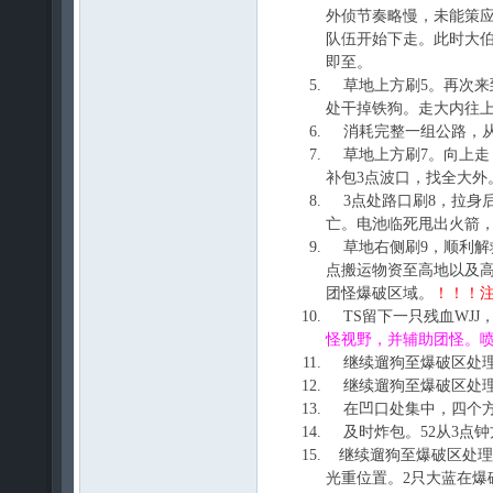
外侦节奏略慢，未能策应
队伍开始下走。此时大伯
即至。
草地上方刷5。再次来到
处干掉铁狗。走大内往上
消耗完整一组公路，从
草地上方刷7。向上走
补包3点波口，找全大外
3点处路口刷8，拉身后
亡。电池临死甩出火箭，
草地右侧刷9，顺利解救
点搬运物资至高地以及
团怪爆破区域。
！！！
TS留下一只残血WJJ
怪视野，并辅助团怪。喷
继续遛狗至爆破区处理
继续遛狗至爆破区处理。
在凹口处集中，四个方向
及时炸包。52从3点钟
继续遛狗至爆破区处理
光重位置。2只大蓝在爆