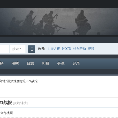
热搜:
亡者之夜
NOTD
特别行动
视频
搜索
搜
索
榜
淘帖
日志
相册
分享
记录
高地”噩梦难度撤退9.21战报
21战报
[复制链接]
示全部楼层