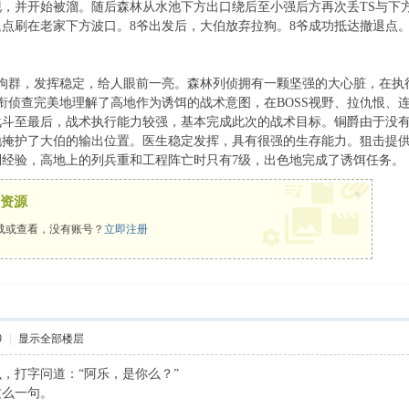
，并开始被溜。随后森林从水池下方出口绕后至小强后方再次丢TS与下
点刷在老家下方波口。8爷出发后，大伯放弃拉狗。8爷成功抵达撤退点
狗群，发挥稳定，给人眼前一亮。森林列侦拥有一颗坚强的大心脏，在执
衔侦查完美地理解了高地作为诱饵的战术意图，在BOSS视野、拉仇恨、
战斗至最后，战术执行能力较强，基本完成此次的战术目标。铜爵由于没
掩护了大伯的输出位置。医生稳定发挥，具有很强的生存能力。狙击提供了
经验，高地上的列兵重和工程阵亡时只有7级，出色地完成了诱饵任务。
×
资源
载或查看，没有账号？
立即注册
9
|
显示全部楼层
，打字问道：“阿乐，是你么？”
这么一句。