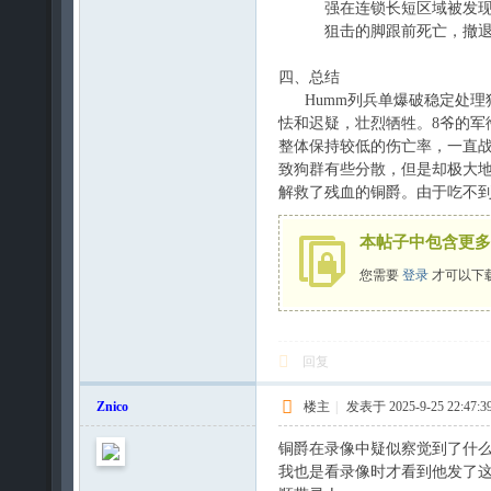
强在连锁长短区域被发现
狙击的脚跟前死亡，撤退
四、总结
Humm列兵单爆破稳定处理
怯和迟疑，壮烈牺牲。8爷的军
整体保持较低的伤亡率，一直
致狗群有些分散，但是却极大地
解救了残血的铜爵。由于吃不到
本帖子中包含更多
您需要
登录
才可以下
回复
Znico
楼主
|
发表于 2025-9-25 22:47:3
铜爵在录像中疑似察觉到了什么
我也是看录像时才看到他发了