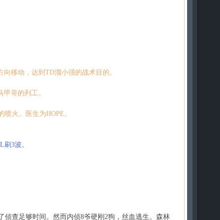
方向移动，达到TD溜小强的战术目的。
楼马甲哥的列工。
的喷火。医生为HOPE。
L刷3波。
了侦查足够时间。然而内侦8爷硬刚2狗，丝血逃生。森林