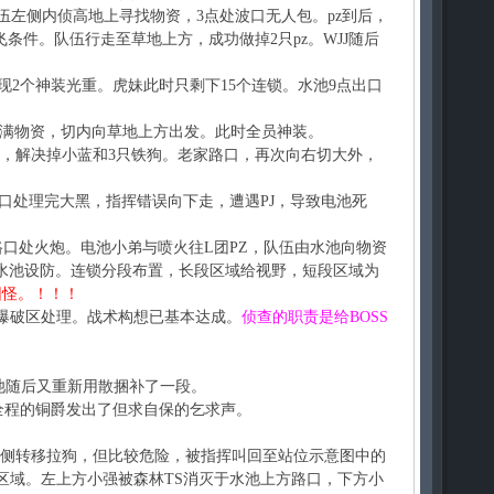
伍左侧内侦高地上寻找物资，3点处波口无人包。pz到后，
条件。队伍行走至草地上方，成功做掉2只pz。WJJ随后
2个神装光重。虎妹此时只剩下15个连锁。水池9点出口
满物资，切内向草地上方出发。此时全员神装。
，解决掉小蓝和3只铁狗。老家路口，再次向右切大外，
路口处理完大黑，指挥错误向下走，遭遇PJ，导致电池死
口处火炮。电池小弟与喷火往L团PZ，队伍由水池向物资
水池设防。连锁分段布置，长段区域给视野，短段区域为
团怪。！！！
，爆破区处理。战术构想已基本达成。
侦查的职责是给BOSS
池随后又重新用散捆补了一段。
全程的铜爵发出了但求自保的乞求声。
侧转移拉狗，但比较危险，被指挥叫回至站位示意图中的
区域。左上方小强被森林TS消灭于水池上方路口，下方小