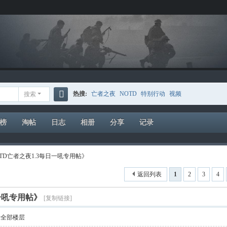
热搜:
亡者之夜
NOTD
特别行动
视频
搜索
搜
索
榜
淘帖
日志
相册
分享
记录
TD亡者之夜1.3每日一吼专用帖》
返回列表
1
2
3
4
一吼专用帖》
[复制链接]
示全部楼层