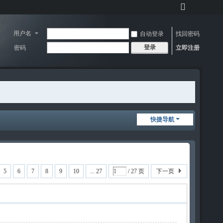
切
换
到
用户名
自动登录
找回密码
宽
登录
密码
立即注册
版
快捷导航
5
6
7
8
9
10
... 27
/ 27 页
下一页