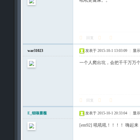
吼吼更健康。。
回复
war31023
发表于 2015-10-1 13:03:09
|
显
一个人爬出坑，会把千千万万
回复
E_细嗅蔷薇
发表于 2015-10-1 20:33:04
|
显
[em92] 吼吼吼！！！！ 嗨起来，战友