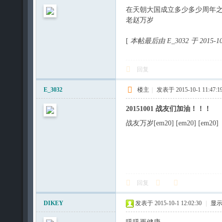
盟
在天朝大国成立多少多少周年之
论
老赵万岁
坛
[
本帖最后由 E_3032 于 2015-10
回复
E_3032
楼主
|
发表于 2015-10-1 11:47:1
20151001 战友们加油！！！
战友万岁[em20] [em20] [em20]
回复
DIKEY
发表于 2015-10-1 12:02:30
|
显