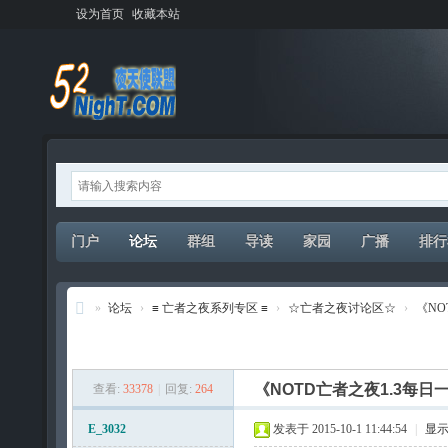
设为首页
收藏本站
门户
论坛
群组
导读
家园
广播
排行
»
论坛
›
≡ 亡者之夜系列专区 ≡
›
☆亡者之夜讨论区☆
›
《NO
夜
发新帖
天
《NOTD亡者之夜1.3每日
查看:
33378
|
回复:
264
使
联
E_3032
发表于 2015-10-1 11:44:54
|
显