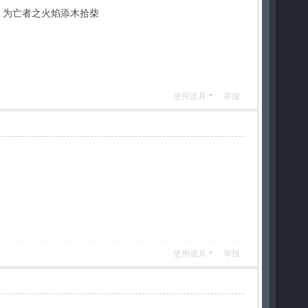
 为亡者之火焰添木拾柴
使用道具
举报
使用道具
举报