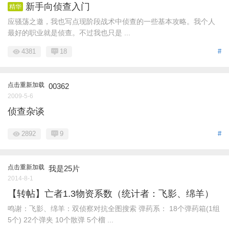
新手向侦查入门
精华
应骚荡之邀，我也写点现阶段战术中侦查的一些基本攻略。我个人
最好的职业就是侦查。不过我也只是 ...
4381
18
#
点击重新加载
00362
2009-5-6
侦查杂谈
2892
9
#
点击重新加载
我是25片
2014-8-1
【转帖】亡者1.3物资系数（统计者：飞影、绵羊）
鸣谢：飞影、绵羊：双侦察对抗全图搜索 弹药系： 18个弹药箱(1组
5个) 22个弹夹 10个散弹 5个榴 ...