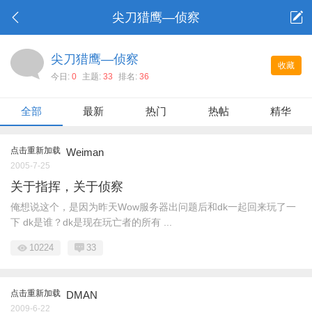
尖刀猎鹰—侦察
尖刀猎鹰—侦察
收藏
今日:
0
主题:
33
排名:
36
全部
最新
热门
热帖
精华
点击重新加载
Weiman
2005-7-25
关于指挥，关于侦察
俺想说这个，是因为昨天Wow服务器出问题后和dk一起回来玩了一
下 dk是谁？dk是现在玩亡者的所有 ...
10224
33
点击重新加载
DMAN
2009-6-22