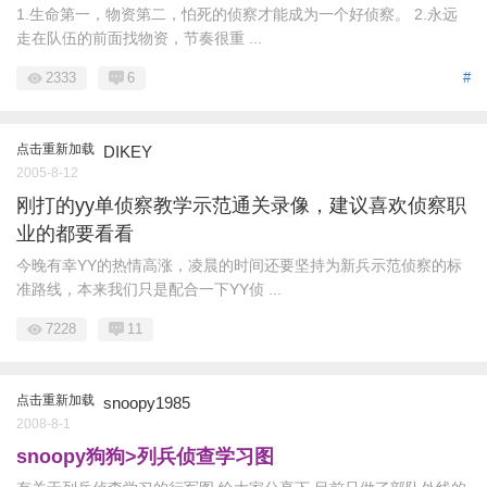
1.生命第一，物资第二，怕死的侦察才能成为一个好侦察。 2.永远
走在队伍的前面找物资，节奏很重 ...
2333
6
#
点击重新加载
DIKEY
2005-8-12
刚打的yy单侦察教学示范通关录像，建议喜欢侦察职
业的都要看看
今晚有幸YY的热情高涨，凌晨的时间还要坚持为新兵示范侦察的标
准路线，本来我们只是配合一下YY侦 ...
7228
11
点击重新加载
snoopy1985
2008-8-1
snoopy狗狗>列兵侦查学习图