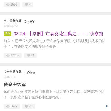
1599
4
点击重新加载
DIKEY
2006-3-24
[03-24] 【原创】亡者葵花宝典之－－－侦察篇
精华
前言： 已经很久没人发过关于亡者修复版职业技能以及技战术的帖
子了，在策略专区的很多帖子都是 ...
17265
24
点击重新加载
ImMvp
2007-8-8
侦察中级篇
这两天在公司实习只能用电脑上上网页感到好无聊，就没事发个帖
子，其实这个帖子在我心中酝酿很久 ...
5627
20
#