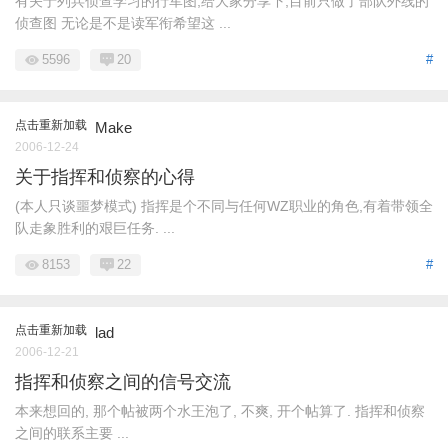
有关于列兵侦查学习的行军图,给大家分享下,目前只做了部队外线的
侦查图 无论是不是读军衔希望这 ...
5596
20
#
点击重新加载
Make
2006-12-24
关于指挥和侦察的心得
(本人只谈噩梦模式) 指挥是个不同与任何WZ职业的角色,有着带领全
队走象胜利的艰巨任务. ...
8153
22
#
点击重新加载
lad
2006-12-21
指挥和侦察之间的信号交流
本来想回的, 那个帖被两个水王泡了, 不爽, 开个帖算了. 指挥和侦察
之间的联系主要 ...