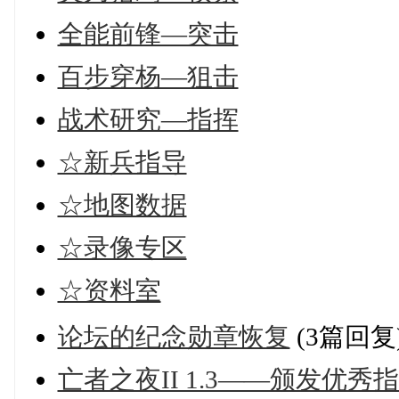
全能前锋—突击
百步穿杨—狙击
战术研究—指挥
☆新兵指导
☆地图数据
☆录像专区
☆资料室
论坛的纪念勋章恢复
(3篇回复
亡者之夜II 1.3——颁发优秀