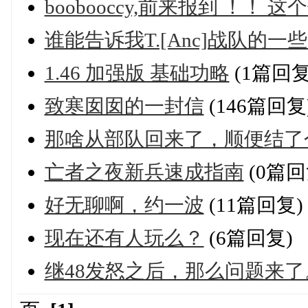
boobooccy,前来报到 ！！ 
谁能告诉我T.[Anc]战队的一
1.46 加强版 基础功略
(1篇回复
致寒囡囡的一封信
(146篇回复
那啥从部队回来了，顺便结了
亡者之夜新兵速成指南
(0篇回
好无聊啊，约一波
(11篇回复)
现在还有人玩么？
(6篇回复)
继48发怒之后，那么问题来了