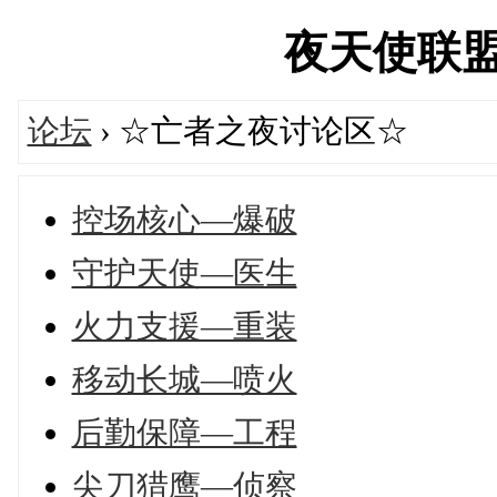
夜天使联盟论坛
论坛
› ☆亡者之夜讨论区☆
控场核心—爆破
守护天使—医生
火力支援—重装
移动长城—喷火
后勤保障—工程
尖刀猎鹰—侦察