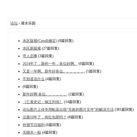
论坛
› 灌水乐园
水区版规(Cagalli修定)
(8篇回复)
水区新版规
(27篇回复)
寻人启事
(3篇回复)
2024年了，新的一年，各位好啊。
(0篇回复)
又是一年啊。新年好各位。。。。。。
(1篇回复)
不知道说什么
(4篇回复)
(0篇回复)
新年好啊 各位。。。。。。
(2篇回复)
《亡者史记：锅王列传》
(14篇回复)
论坛图片上传专用帖及出现“无效的图片文件”的解决方法
(381篇回复)
注册10年了，有红包那吗？
(8篇回复)
补领节日福利
(6篇回复)
无聊水一贴
(4篇回复)