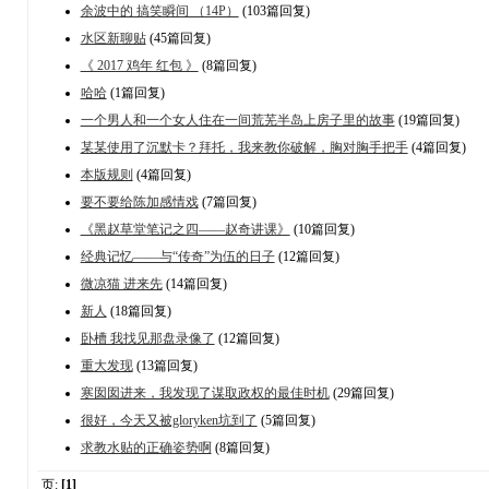
余波中的 搞笑瞬间 （14P）
(103篇回复)
水区新聊贴
(45篇回复)
《 2017 鸡年 红包 》
(8篇回复)
哈哈
(1篇回复)
一个男人和一个女人住在一间荒芜半岛上房子里的故事
(19篇回复)
某某使用了沉默卡？拜托，我来教你破解，胸对胸手把手
(4篇回复)
本版规则
(4篇回复)
要不要给陈加感情戏
(7篇回复)
《黑赵草堂笔记之四——赵奇讲课》
(10篇回复)
经典记忆——与“传奇”为伍的日子
(12篇回复)
微凉猫 进来先
(14篇回复)
新人
(18篇回复)
卧槽 我找见那盘录像了
(12篇回复)
重大发现
(13篇回复)
寒囡囡进来，我发现了谋取政权的最佳时机
(29篇回复)
很好，今天又被gloryken坑到了
(5篇回复)
求教水贴的正确姿势啊
(8篇回复)
页:
[1]