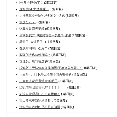
[恢复卡]失效了？
(3篇回复)
说好的AC大逃杀呢....
(5篇回复)
为神马每次登陆论坛都有2个遗忘
(3篇回复)
求加分-，-~
(2篇回复)
这其实是聊天记录
(60篇回复)
请恢复我方TB主要管理人员帐号.谢谢
(12篇回复)
暑假了..大逃杀了..
(11篇回复)
在线时间有什么用？
(2篇回复)
敢降低大逃杀难度吗？
(15篇回复)
管理员、斑竹请进
(64篇回复)
求解版主无法修改版规问题(干嘛这分类就2个.)
(8篇回复)
大靠哥-，-问下怎么给加个网页链接的
(11篇回复)
一直有人说我撤销TB的帖子
(83篇回复)
L321管理员出言挑衅！！！！！！
(8篇回复)
53论坛管理员L321出言挑衅！
(3篇回复)
我 .. 要求更新论坛道具 ..
(7篇回复)
论坛的在线时间是不是有问题
(8篇回复)