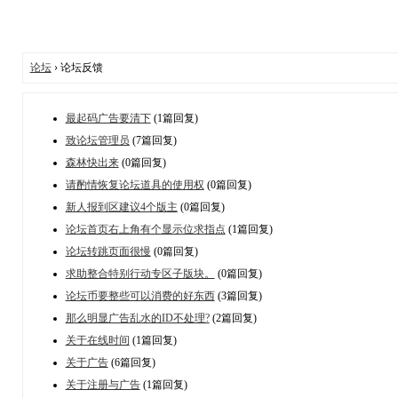
论坛
› 论坛反馈
最起码广告要清下
(1篇回复)
致论坛管理员
(7篇回复)
森林快出来
(0篇回复)
请酌情恢复论坛道具的使用权
(0篇回复)
新人报到区建议4个版主
(0篇回复)
论坛首页右上角有个显示位求指点
(1篇回复)
论坛转跳页面很慢
(0篇回复)
求助整合特别行动专区子版块。
(0篇回复)
论坛币要整些可以消费的好东西
(3篇回复)
那么明显广告乱水的ID不处理?
(2篇回复)
关于在线时间
(1篇回复)
关于广告
(6篇回复)
关于注册与广告
(1篇回复)