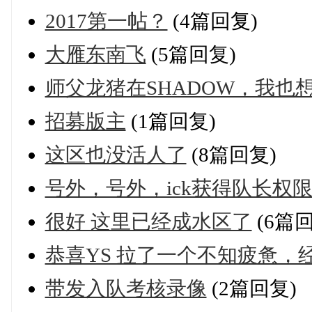
2017第一帖？
(4篇回复)
大雁东南飞
(5篇回复)
师父龙猪在SHADOW，我也
招募版主
(1篇回复)
这区也没活人了
(8篇回复)
号外，号外，ick获得队长权
很好 这里已经成水区了
(6篇回
恭喜YS 拉了一个不知疲惫，
带发入队考核录像
(2篇回复)