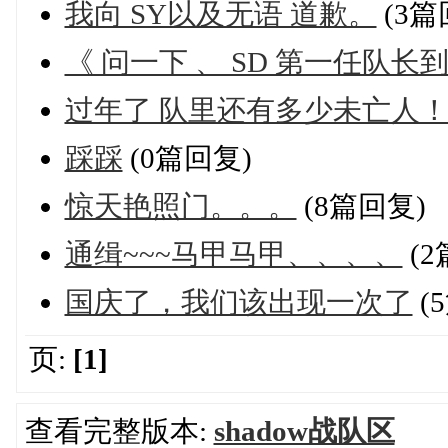
我向 SY以及无语 道歉。
(3篇
《 问一下 、 SD 第一任队长
过年了 队里还有多少未亡人
踩踩
(0篇回复)
惊天艳照门。。。
(8篇回复)
通缉~~~马甲马甲、、、、
(2
国庆了，我们该出现一次了
(
页:
[1]
查看完整版本:
shadow战队区